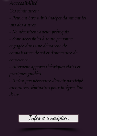
Accessibilité
Ces séminaires :
- Peuvent être suivis indépendamment les
uns des autres
- Ne nécessitent aucun prérequis
- Sont accessibles à toute personne
engagée dans une démarche de
connaissance de soi et d’ouverture de
conscience
- Alternent apports théoriques clairs et
pratiques guidées
- Il n’est pas nécessaire d’avoir participé
aux autres séminaires pour intégrer l’un
d’eux.
Infos et inscription