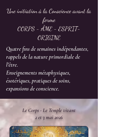
Une initiation à la Conscience avant la
forme
CORPS - ÂME - ESPRIT-
ORIGINE
Quatre fins de semaines indépendantes,
rappels de la nature primordiale de
l'être.
Enseignements métaphysiques,
ésotériques, pratiques de soins,
expansions de conscience.
Le Corps - Le Temple vivant
2 et 3 mai 2026